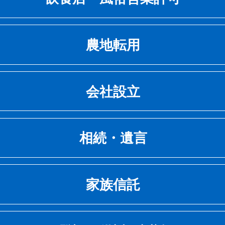
定規模以上の建設業を営む場合は都道府県知事又は国
大臣の許可が必要です。
事務所では、建設業許可の要否や許可条件を満たして
農地転用
食店に関連する手続き
否かの判断をさせていただき、必要な書類の作成及び
飲食店を営業するためにも管轄する保健所の許可が必
請を行います。
。これは食品の安全性を確保するために衛生について
設業の許可について、ご不明な点などがございました
会社設立
地転用に関連する手続き
る「食品衛生法」で定められています。自治体によっ
軽にお問い合わせください。
な書類や手数料などが変わってきます。
通常の土地と違い、農地に関して権利を移転しようと
た、深夜１２時以降にお酒を提供するお店は、警察署
合、当事者間の合意の他にも、農業委員会または都道
金について
出が必要です。
事の許可を受ける必要があります。この許可を受けな
相続・遺言
社転用に関連する手続き
、売買や賃借等の契約は効力を生じません。
建設業許可新規取得
当事務所代表は前職が老舗の人気ダイニングバーで店
会社法によって最低資本金が１円からでも株式会社を
農地を農地の性質のまま権利移転する場合→「農地法
て経営やマーケティングに携わっていた経歴があるた
100,000
る事が可能になりました。
可」、農地を農地以外の性質のものにする場合（農地
円～
可申請だけでなく店内レイアウトや経営アドバイスな
家族信託
続・遺言に関連する手続き
）→「農地法４条許可」または「農地法５条許可」が
相談可能です。
かし、会社設立の際の手続きには、定款の作成や発起
許可更新・業種追加
す。
言は、法定の要件を満たした遺言書が作成された場合
書などの書類の作成が必要になります。これから事業
農業委員会への申請は毎月締め切りがあります。 例）
50,000
まずは、お気軽にご連絡ください。
て遺言としての法的効力が認められます。
円～
る代表者の方がすべてを行おうとするととても大きな