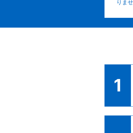
２
りま
料
ル
に
こ
よ
す
目
広
成
各
遺言
ま
っ
す
た
家
1
ッ
こ
今
別
よ
か
接
家
み
1