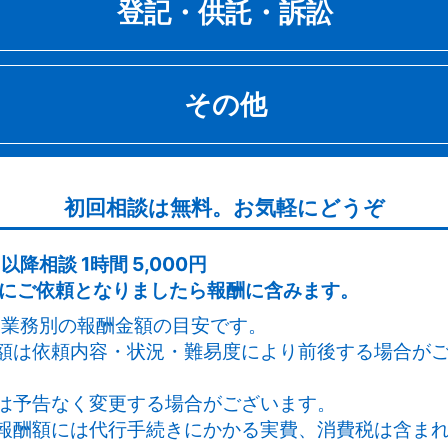
 毎月２５日まで
登記・供託・訴訟
なるでしょう。
事業年度終了変更届
のため、遺言の内容を実現させるためには細心の注意
金について
事前調査を行い、作成後には慎重に内容を確認する必
た定款認証の後に、法務局で登記をしないと会社設立
30,000
金について
円～
ります。
ません。登記は司法書士に依頼するか、ご自身で行う
その他
記・供託・訴訟に関連する手続き
飲食店営業許可申請
各種変更届
あります。こちらも自分でするのはとても大変です。
農地法届出（３条・４条・５条）
事務所では、ご依頼主様が希望される遺言の方式に合
30,000
続や会社設立をする際には必ず移転登記や商業登記が
円～
20,000
、遺言書の作成支援を承ります。
30,000
円～
しい事業の準備に専念できるように、手続きは当事務
円～
す。
風俗営業許可（１号～８号）
任せください！！
金について
た、相続においては、「遺産分割協議書」の作成等を
農地法許可申請（３条）
初回相談は無料。お気軽にどうぞ
々のお仕事でお忙しい中、登記などの手続きをすると
100,000
、スムーズな相続手続きを支援いたします。
忙しい代表者のために書類作成から定款認証、登記ま
円～
50,000
大変な労力がかかってきます。法務局などの役所は土
内容証明郵便
円～
ストップでサポート致します。
以降相談 1時間 5,000円
みなので平日にお仕事を休んで手続きをすることにな
深夜酒類提供飲食店営業届出
20,000
式にご依頼となりましたら報酬に含みます。
農地法許可申請（４条・５条）
金について
円～
し、何回も往復しなければならない場合も多いです。
70,000
円～
金について
は業務別の報酬金額の目安です。
70,000
公正証書作成
円～
事務所では３０年以上の実績のある司法書士と合同で
相続人・相続財産調査
酬額は依頼内容・状況・難易度により前後する場合が
風俗営業とは、客に遊興・飲食などをさせる営業の総
取り組むのでスムーズに登記まで申請することが可能
40,000
。
株式会社設立
円～
30,000
円～
います。
。
は予告なく変更する場合がございます。
族信託に関連する手続き
100,000
円
記報酬額には代行手続きにかかる実費、消費税は含ま
相続関係説明図作成
具体的な例を挙げると、キャバレー、クラブ、ダンス