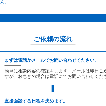
００７年に『信託法』が大幅に改正され、民事信託が
せん。
金について
合同会社設立
、バー、ゲームセンター、パチンコ店などです。
30,000
活用しやすくなり、昨今の超高齢化社会や認知症の増
円～
のような営業を行う場合には、公安委員会の許可が必
80,000
りリスク対策や新しい財産承継の形として”家族信託”
円
商業登記
。
遺産分割協議書作成
され始めました。
本店移転手続き、役員変更等
50,000
40,000
円～
風俗営業許可の申請には平面図や照明・防音設備図面
円～
※司法書士報酬含みます。
く知られている『委任契約』『成年後見制度』『遺言
など、専門的な書類が必要となります。
所有権登記
機能の良いところを含んでおり、今まで民法では不可
（保存、移転、抹消等）
30,000
ご依頼の流れ
円～
書作成支援
た、許可はすぐに取れるものではなく、時間もかかり
た二次相続以降の財産の承継先も指定が可能になりま
50,000
。計画を立てて許可取得に臨みましょう。
円～
創業融資申請支援
。
自筆証書遺言
供託
なお、一般に「風俗営業」というと、ソープランドや
成功報酬５
30,000
族に【信じて】【託す】と書いて、家族信託です！！
％
円～
まずは電話かメールでお問い合わせください。
ションヘルスなどを想像される方が多いかと思います
20,000
円～
補助金申請支援
公正証書遺言
れらは「性風俗関連特殊営業」であり、風俗営業許可
まで歩んできた足跡や想いを、次の世代にどう託し、
簡単に相談内容の確認をします。メールは即日ご
のものです。
うに活かしてもらえるかを家族とともに考えることが
訴訟、調停
すが、お急ぎの場合は電話にてお問い合わせくだ
着手金60,000
成功報酬10
50,000
円+
％～
円～
|
らの『相続対策』だと思います。
100,000
円～
証人立ち合い（１人につき）
待飲食店営業
族の絆を深める最良の機会としても、家族信託を検討
成年後見
10,000
てください。
円～
号営業
（キャバレー、社交飲食店、料理店）
直接面談する日程を決めます。
80,000
円～