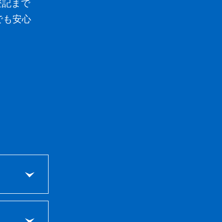
登記まで
でも
安心