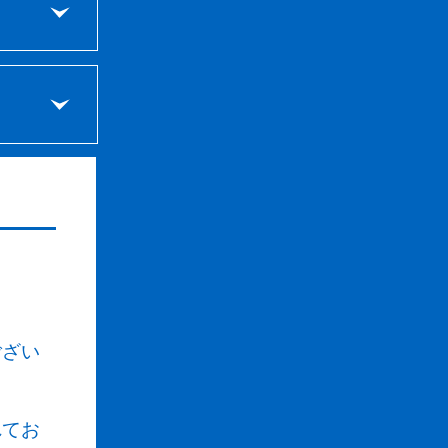
を払
要が
はで
必要
わせ
必要
所に
通じ
なる
でワ
日が
りま
業務
ござい
称を
で
れてお
ホー