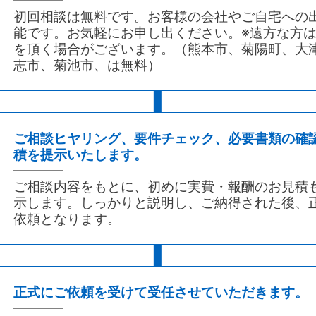
ャバクラ、ホストクラブ、料亭
初回相談は無料です。お客様の会社やご自宅への
能です。お気軽にお申し出ください。※遠方な方
ャバレー、待合、料理店、カフエーその他設備を設け
家族信託の検討から
を頂く場合がございます。（熊本市、菊陽町、大
の接客をして客に遊興又は飲食をさせる営業
組成までの流れ
志市、菊池市、は無料）
|
号営業
（低照度飲食店）
＜信託検討から実行までの５つのステップ＞
ップル喫茶
ご相談ヒヤリング、要件チェック、必要書類の確
1.どのようなスキームを組めばよいか、
ャバレー、待合、料理店、カフエーその他設備を設け
依頼者の”思い”をヒヤリング
積を提示いたします。
の接客をして客に遊興又は飲食をさせる営業
ご相談内容をもとに、初めに実費・報酬のお見積
ずは、どのような信託組成にするか組み立てる段階で
号営業
（区画席飲食店）
示します。しっかりと説明し、ご納得された後、
続や財産管理に関する諸制度や税務、不動産などの専
依頼となります。
ともに最適なスキームの設計を行います。
れ込み喫茶
|
茶店、バーその他設備を設けて客に飲食をさせる営業
、他から見通すことが困難であり、かつ、その広さが
以下である客席を設けて営むもの
正式にご依頼を受けて受任させていただきます。
2.信託の設計と組成に必要なコストを
理解し、組成の意思決定を行う