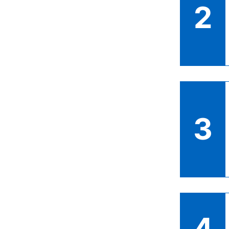
2
キ
キ
客
2
カ
キ
客
3
ま
3
相
と
連
喫
で
㎡
4