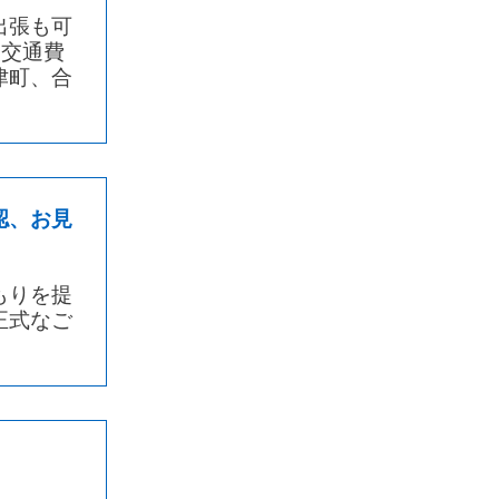
出張も可
は交通費
て
津町、合
認、お見
て
もりを提
す。
正式なご
門家
５