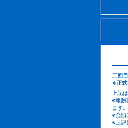
町
に
そ
料
い
ま
料
あ
き
登
が
当
相
て
新
で
お
料
ま
日
て
お
と
ン
二回目
休
※正
料
す
料
上記
当
※報
に
ます
い
す
※金額
家
※上