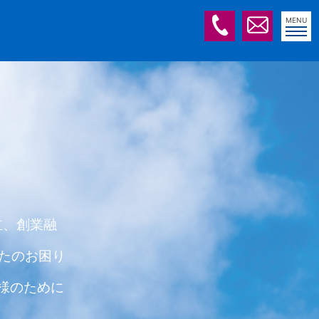
MENU
立、創業融
たのお困り
様のために