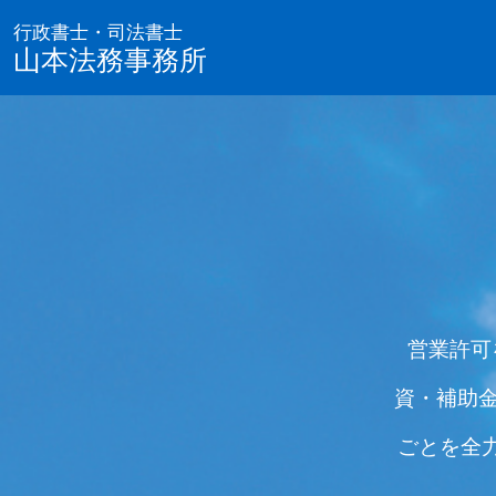
行政書士・司法書士
山本法務事務所
営業許可
資・補助
ごとを
全