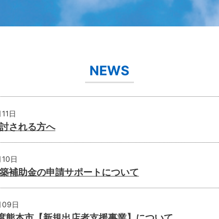
ご依頼の流れ
NEWS
Profile
月11日
アクセス
討される方へ
月10日
築補助金の申請サポートについて
月09日
度熊本市【新規出店者支援事業】について