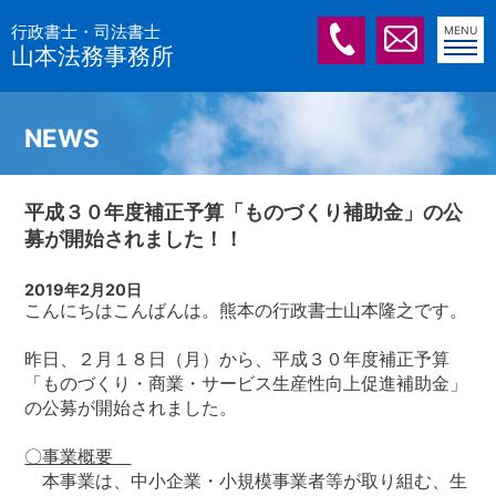
行政書士・司法書士
MENU
山本法務事務所
TOP
NEWS
NEWS
平成３０年度補正予算「ものづくり補助金」の公
募が開始されました！！
飲食店・風俗営業許可
2019年2月20日
こんにちはこんばんは。熊本の行政書士山本隆之です。
各種業務＆料金
昨日、２月１８日（月）から、平成３０年度補正予算
「ものづくり・商業・サービス生産性向上促進補助金」
ご依頼の流れ
の公募が開始されました。
〇事業概要
Profile
本事業は、中小企業・小規模事業者等が取り組む、生