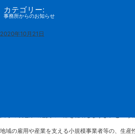
カテゴリー:
行政書士・司法書士
山本法務事務所
事務所からのお知らせ
持続化補助金申請（一般型・コロナ特別型）サポー
投
2020年10月21日
稿
こんにちは。山本法務事務所 行政書士 山本隆之で
日:
すっかり日が落ちるのも早くなりましたね。2020
今年の漢字は何になるのでしょう。みんなで予想し
さて、2020年４月28日に小規模事業者持続化補助
来たる
2020年12月10日
に第５回の
コロナ型
の受付
小規模事業者等が、相次いで直面する制度変更（働
大等の取組みの経費の一部を補助しますよ。という
地域の雇用や産業を支える小規模事業者等の、生産