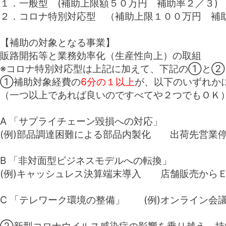
１．一般型 (補助上限額
５０万円
補助率２／３)
２．コロナ特別対応型 （補助上限
１００万円
補助
【補助の対象となる事業】
販路開拓
等と
業務効率化（生産性向上）
の取組
※
コロナ特別対応型は上記に加えて、下記の①と②
①補助対象経費の
6分の１以上
が、以下のいずれか
（一つ以上であれば良いのですべてや２つでもＯＫ
A 「
サプライチェーン毀損への対応
」
(例)部品調達困難による部品内製化 出荷先営業
B 「
非対面型ビジネスモデルへの転換
」
(例)キャッシュレス決算端末導入 店舗販売から
C 「
テレワーク環境の整備
」 (例)オンライン会
②新型コロナウイルス感染症の影響を乗り越え、持