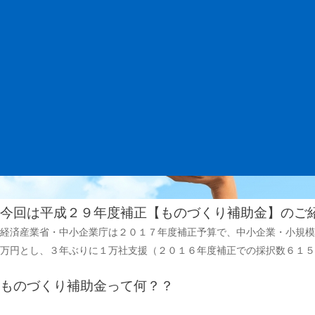
日:
今回は平成２９年度補正【ものづくり補助金】のご
経済産業省・中小企業庁は２０１７年度補正予算で、中小企業・小規模
万円とし、３年ぶりに１万社支援（２０１６年度補正での採択数６１５
ものづくり補助金って何？？