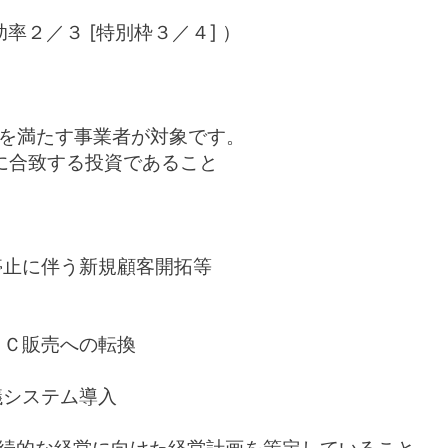
率２／３ [特別枠
３／４
] ）
を満たす事業者が対象
です。
に合致する投資であること
）
停止に伴う新規顧客開拓等
ＥＣ販売への転換
議システム導入
続的な経営に向けた経営計画を策定していること