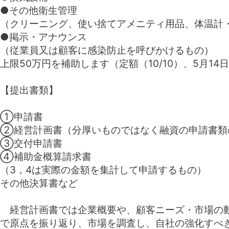
●その他衛生管理
（クリーニング、使い捨てアメニティ用品、体温計
●掲示・アナウンス
（従業員又は顧客に感染防止を呼びかけるもの）
上限50万円を補助します（定額（10/10）、5月1
【提出書類】
①申請書
②経営計画書（分厚いものではなく融資の申請書類
③交付申請書
④補助金概算請求書
（3，4は実際の金額を集計して申請するもの）
その他決算
経営計画書では
企業概要
や、
顧客ニーズ・市場の
で原点を振り返り、市場を調査し、自社の強化すべ