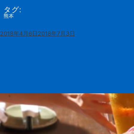
タグ:
行政書士・司法書士
山本法務事務所
熊本
投
2018年4月6日
2018年7月3日
稿
日: