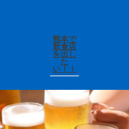
熊本で
TOP
飲食店
を出し
た
NEWS
い！！
飲食店・風俗営業許可
各種業務＆料金