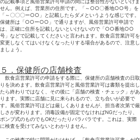
の記載事項と風俗営業許可申請の間には整合性がないといけま
せん。例えば、営業所の住所です。「～○○〇番地○○号」を
「～〇〇〇ー○○」と記載したらダメというような感じです。
保健所は「○○ー○○」で通りますが、風俗営業許可申請で
は、正確に住所を記載しないといけないので「○○番地○○
号」などで記載してくださいと言われます。飲食店営業許可を
変更しなくてはいけなくなったりする場合があるので、注意し
ましょう。
５．保健所の店舗検査
飲食店営業許可の申請をする際に、保健所の店舗検査の日取
りを決めます。飲食店営業許可と風俗営業許可は書類を提出し
たら終わりではなく、その後に「店舗の検査・チェック」があ
ります。実際に店舗に見に来られるので、立ち合いが必要で
す。風俗営業許可ほどは厳しくありませんが、担当者次第で厳
しさが変わります。消毒設備が固定でなければNGだったり、
ポンプ式のものでもOKだったりバラバラです。これは、実際
に検査を受けてみないとわかりません。
この検査で特に問題がなければ、「飲食店営業許可書」が交