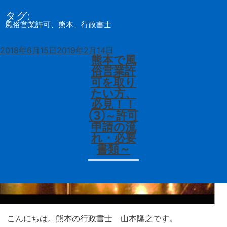
タグ:
行政書士・司法書士
MENU
山本法務事務所
風俗営業許可、熊本、行政書士
投
2018年6月15日
2019年2月14日
TOP
稿
熊本で風
日:
俗営業許
可を取り
NEWS
たい方、
必見！！
③～許可
飲食店・風俗営業許可
申請の流
れ・必要
書類～
各種業務＆料金
ご依頼の流れ
Profile
こんにちは。熊本の行政書士 山本隆之です。