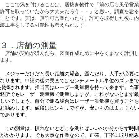
ここで気を付けることは、居抜き物件で「前の店も風俗営業
許可を取っていたから大丈夫だろう・・」と思い、調査を怠る
ことです。実は、無許可営業だったり、許可を取得した後に内
装工事をしてる可能性も考えられます。
３．店舗の測量
店舗の契約が済んだら、図面作成ために中をくまなく計測し
ます。
メジャーだけだと長い距離の場合、歪んだり、人手が必要に
なります。申請の後の実査ではセンチメートル単位のズレまで
指摘されます。担当官はレーザー測量機を持って来ます。当事
務所でもレーザー測量機で測量しますが、これがないとまず厳
しいでしょう。自分で測る場合はレーザー測量機を買うことを
お勧めします。値段はピンキリですが、安いものは１万くらい
であります。
この測量は、慣れないとどこを測ればいいのか分からず時間
がかかります。でも大事な作業なので、正確、丁寧に取り組み