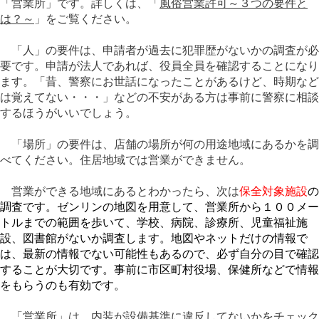
「営業所」です。詳しくは、「
風俗営業許可～３つの要件と
は？～
」をご覧ください。
「人」の要件は、申請者が過去に犯罪歴がないかの調査が必
要です。申請が法人であれば、役員全員を確認することになり
ます。「昔、警察にお世話になったことがあるけど、時期など
は覚えてない・・・」などの不安がある方は事前に警察に相談
するほうがいいでしょう。
「場所」の要件は、店舗の場所が何の用途地域にあるかを調
べてください。住居地域では営業ができません。
営業ができる地域にあるとわかったら、次は
保全対象施設
の
調査です。ゼンリンの地図を用意して、営業所から１００メー
トルまでの範囲を歩いて、学校、病院、診療所、児童福祉施
設、図書館がないか調査します。地図やネットだけの情報で
は、最新の情報でない可能性もあるので、必ず自分の目で確認
することが大切です。事前に市区町村役場、保健所などで情報
をもらうのも有効です。
「営業所」は、内装が設備基準に違反してないかをチェック