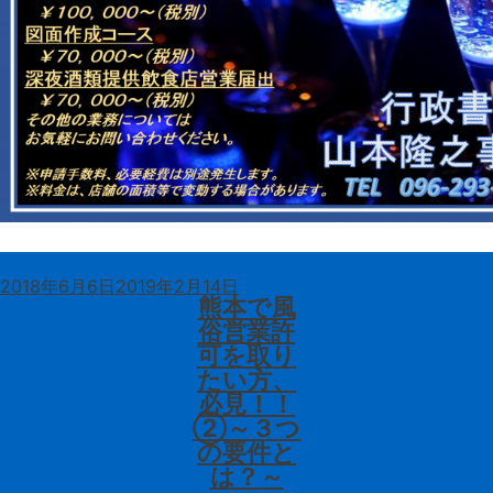
投
2018年6月6日
2019年2月14日
稿
熊本で風
日:
俗営業許
可を取り
たい方、
必見！！
②～３つ
の要件と
は？～