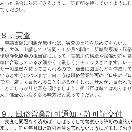
あった場合に対応できるように、訂正印を持っていくようにし
てください。
８．実査
申請書類に問題が無ければ、実査の日程を決めてもらいま
す。大体、申請して２週間～１か月の間に、
所轄警察署・風俗
環境浄化協会の担当官によって、営業所の構造や設備が許可基
準に合致しているか細かく（厳しく）チェックされます。レー
ザー測量機を持ってこられるので、適当に図面などを作成して
いるとすぐにバレます。向こうは風俗営業許可のプロ中のプロ
です。厳しく言われることもあるかもしれませんが、言われる
ことにしっかりと耳を傾けましょう。担当官は敵ではありませ
ん。健全なお店を創る味方だと思ってください。
９．風俗営業許可通知・許可証交付
実査も問題なく済めば、しばらくして警察から許可の連絡が
来ます。許可年月日と許可番号を忘れないようにメモしておき