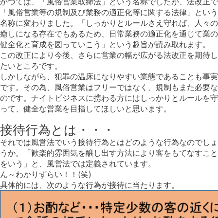
かつては、「風俗営業取締法」という名称でしたが、法改正で
「風俗営業等の規制及び業務の適正化等に関する法律」という
名称に変わりました。「しっかりとルールさえ守れば、人々の
癒しになる存在でもあるため、日常業務の適正化を通じて業の
健全化と育成を図っていこう」という趣旨が読み取れます。
この改正により今後、さらに営業の幅が広がる法改正を期待し
たいところです。
しかしながら、犯罪の温床になりやすい業態であることも事実
です。その為、風俗営業はフリーではなく、規制もまた必要な
のです。ナイトビジネスに携わる方にはしっかりとルールを守
って、健全な営業を目指してほしいと思います。
接待行為とは・・・
それでは風営法でいう接待行為とはどのような行為なのでしょ
うか。「歓楽的雰囲気を醸し出す方法により客をもてなすこと
をいう」と、風営法では定義されています。
ん～わかりずらい！！(笑)
具体的には、次のような行為が接待に当たります。