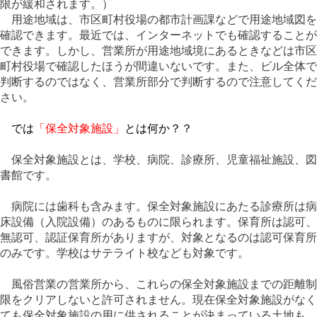
限が緩和されます。）
用途地域は、市区町村役場の都市計画課などで用途地域図を
確認できます。最近では、インターネットでも確認することが
できます。しかし、営業所が用途地域境にあるときなどは市区
町村役場で確認したほうが間違いないです。また、
ビル全体で
判断するのではなく、営業所部分で判断するので注意してくだ
さい。
では
「保全対象施設」
とは何か？？
保全対象施設とは、
学校
、
病院
、
診療所
、
児童福祉施設
、
図
書館
です。
病院には歯科も含みます。保全対象施設にあたる
診療所は病
床設備（入院設備）のあるものに限られます
。保育所は認可、
無認可、認証保育所がありますが、
対象となるのは認可保育所
のみ
です。学校はサテライト校なども対象です。
風俗営業の営業所から、これらの保全対象施設までの距離制
限をクリアしないと許可されません。現在保全対象施設がなく
ても保全対象施設の用に供されることが決まっている土地も、