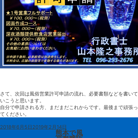
さて、次回は風俗営業許可申請の流れ、必要書類などを書いて
いこうと思います。
自分で申請される方、まだまだこれからです。最後まで頑張っ
てください
。
投
2018年6月5日
2019年2月14日
稿
熊本で風
日: